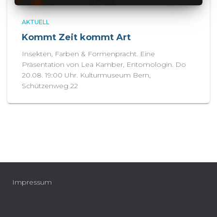
AKTUELL
Kommt Zeit kommt Art
Insekten, Farben & Formenpracht. Eine
Präsentation von Lea Kamber, Entomologin. Do
20.08. 19:00 Uhr. Kulturmuseum Bern,
Schützenweg 22
Impressum