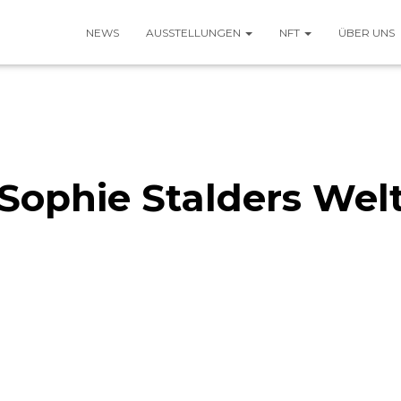
NEWS
AUSSTELLUNGEN
NFT
ÜBER UNS
Sophie Stalders Wel
Published by
kulturadmin
on
18. Januar 2024