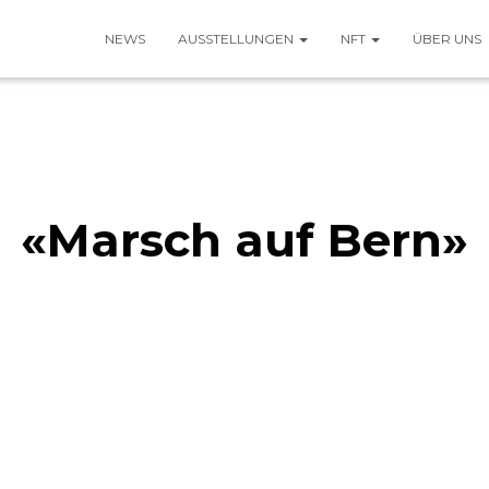
NEWS
AUSSTELLUNGEN
NFT
ÜBER UNS
«Marsch auf Bern»
Published by
kulturadmin
on
28. Juli 2023