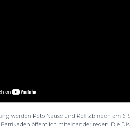
llung werden Reto Nause und Rolf Zbinden am 6. 
er Barrikaden öffentlich miteinander reden. Die Di