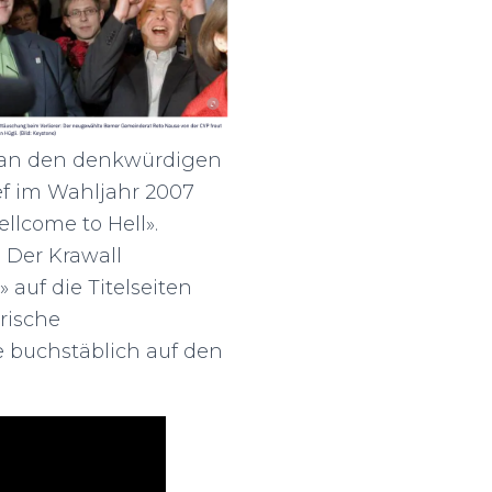
g an den denkwürdigen
ef im Wahljahr 2007
llcome to Hell».
 Der Krawall
 auf die Titelseiten
erische
 buchstäblich auf den