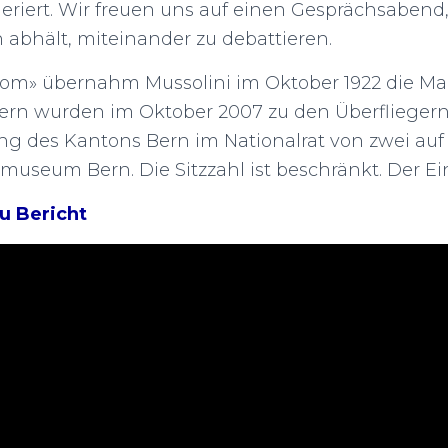
riert. Wir freuen uns auf einen Gesprächsabend
 abhält, miteinander zu debattieren.
om» übernahm Mussolini im Oktober 1922 die Mach
rn wurden im Oktober 2007 zu den Überfliegern
ung des Kantons Bern im Nationalrat von zwei auf 
eum Bern. Die Sitzzahl ist beschränkt. Der Eintri
u Bericht