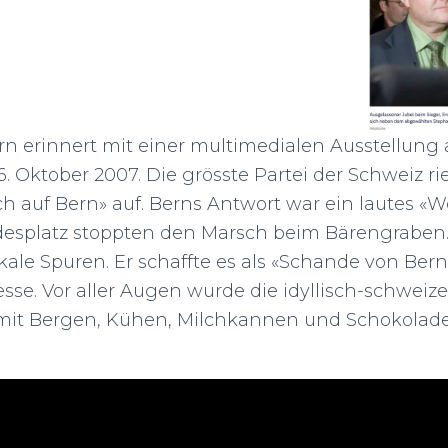
n erinnert mit einer multimedialen Ausstellun
 Oktober 2007. Die grösste Partei der Schweiz ri
h auf Bern» auf. Berns Antwort war ein lautes «We
esplatz stoppten den Marsch beim Bärengraben.
okale Spuren. Er schaffte es als «Schande von Bern»
esse. Vor aller Augen wurde die idyllisch-schweiz
mit Bergen, Kühen, Milchkannen und Schokolade