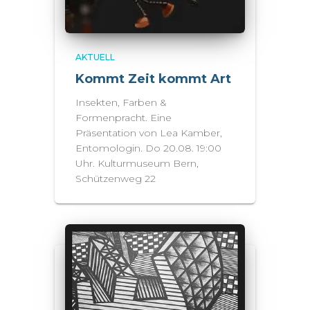
AKTUELL
Kommt Zeit kommt Art
Insekten, Farben &
Formenpracht. Eine
Präsentation von Lea Kamber,
Entomologin. Do 20.08. 19:00
Uhr. Kulturmuseum Bern,
Schützenweg 22