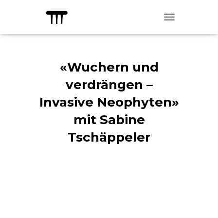
TOGGLE NAVIG
«Wuchern und
verdrängen –
Invasive Neophyten»
mit Sabine
Tschäppeler
Published by
kulturadmin
on
11.
Juni 2022