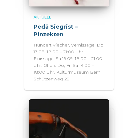
AKTUELL
Pedä Siegrist –
Pinzekten
Hundert Viecher. Vernissage: Do
13.08. 18:00 – 21:00 Uhr.
Finissage: Sa 19.09. 18:00 – 21:00
Uhr. Offen: Do, Fr, Sa 14:00 –
18:00 Uhr. Kulturmuseum Bern,
Schützenweg 22