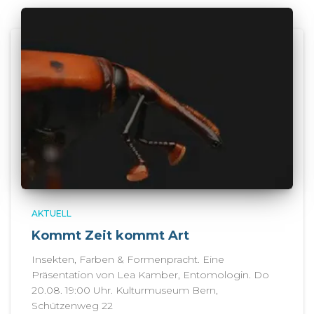
AKTUELL
Kommt Zeit kommt Art
Insekten, Farben & Formenpracht. Eine
Präsentation von Lea Kamber, Entomologin. Do
20.08. 19:00 Uhr. Kulturmuseum Bern,
Schützenweg 22