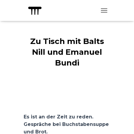
TOGGLE NAVIG
Zu Tisch mit Balts
Nill und Emanuel
Bundi
Published by
kulturadmin
on
23.
Januar 2026
Es ist an der Zeit zu reden.
Gespräche bei Buchstabensuppe
und Brot.