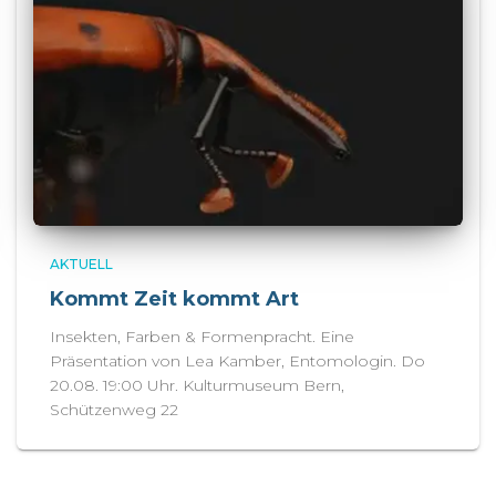
AKTUELL
Kommt Zeit kommt Art
Insekten, Farben & Formenpracht. Eine
Präsentation von Lea Kamber, Entomologin. Do
20.08. 19:00 Uhr. Kulturmuseum Bern,
Schützenweg 22