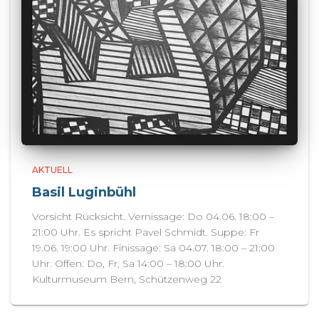
AKTUELL
Basil Luginbühl
Vorsicht Rücksicht. Vernissage: Do 04.06. 18:00 –
21:00 Uhr. Es spricht Pavel Schmidt. Suppe: Fr
19.06. 19:00 Uhr. Finissage: Sa 04.07. 18:00 – 21:00
Uhr. Offen: Do, Fr, Sa 14:00 – 18:00 Uhr.
Kulturmuseum Bern, Schützenweg 22