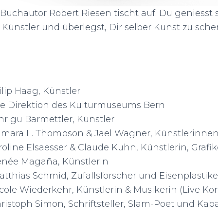
uchautor Robert Riesen tischt auf. Du geniesst se
Künstler und überlegst, Dir selber Kunst zu sche
Filip Haag, Künstler
, Die Direktion des Kulturmuseums Bern
 Chrigu Barmettler, Künstler
0, Tamara L. Thompson & Jael Wagner, Künstlerinne
 Caroline Elsaesser & Claude Kuhn, Künstlerin, Grafik
, Renée Magaña, Künstlerin
, Matthias Schmid, Zufallsforscher und Eisenplastike
 Nicole Wiederkehr, Künstlerin & Musikerin (Live Kon
 Christoph Simon, Schriftsteller, Slam-Poet und Kaba