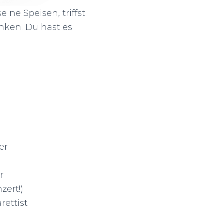
ine Speisen, triffst
nken. Du hast es
n
er
r
zert!)
rettist