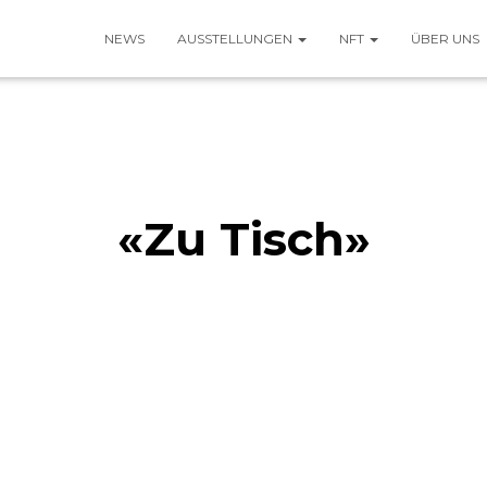
NEWS
AUSSTELLUNGEN
NFT
ÜBER UNS
«Zu Tisch»
Published by
kulturadmin
on
30. November 202