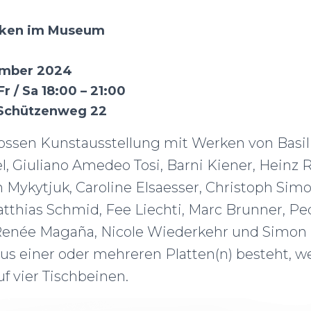
inken im Museum
zember 2024
r / Sa 18:00 – 21:00
Schützenweg 22
ossen Kunstausstellung mit Werken von Basil
, Giuliano Amedeo Tosi, Barni Kiener, Heinz R
Mykytjuk, Caroline Elsaesser, Christoph Simo
thias Schmid, Fee Liechti, Marc Brunner, Pedä
Renée Magaña, Nicole Wiederkehr und Simon Ha
us einer oder mehreren Platten(n) besteht, we
uf vier Tischbeinen.