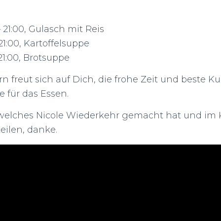
 – 21:00, Gulasch mit Reis
– 21:00, Kartoffelsuppe
– 21:00, Brotsuppe
reut sich auf Dich, die frohe Zeit und beste Kunst.
e für das Essen.
, welches Nicole Wiederkehr gemacht hat und i
teilen, danke.