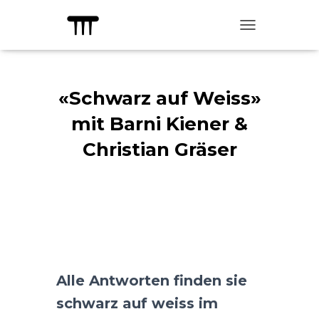
TOGGLE NAVIG
«Schwarz auf Weiss»
mit Barni Kiener &
Christian Gräser
Published by
kulturadmin
on
29.
Dezember 2021
Alle Antworten finden sie
schwarz auf weiss im