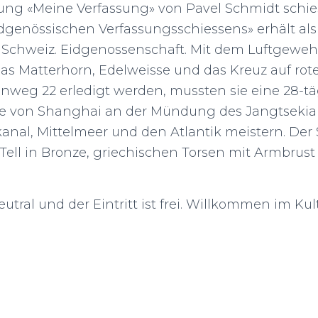
lung «Meine Verfassung» von Pavel Schmidt schies
idgenössischen Verfassungsschiessens» erhält al
Schweiz. Eidgenossenschaft. Mit dem Luftgewehr
das Matterhorn, Edelweisse und das Kreuz auf rot
eg 22 erledigt werden, mussten sie eine 28-täg
se von Shanghai an der Mündung des Jangtsekiang
anal, Mittelmeer und den Atlantik meistern. Der
m Tell in Bronze, griechischen Torsen mit Armbr
neutral und der Eintritt ist frei. Willkommen im 