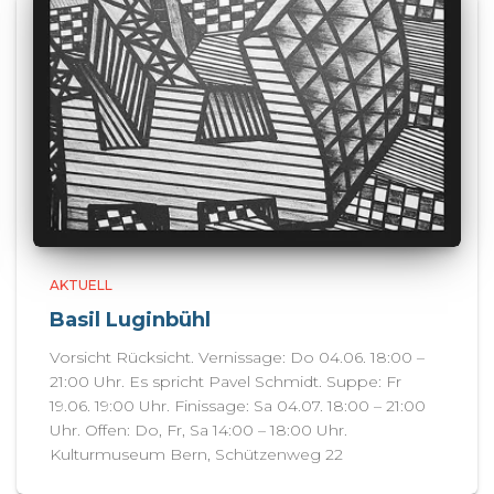
AKTUELL
Basil Luginbühl
Vorsicht Rücksicht. Vernissage: Do 04.06. 18:00 –
21:00 Uhr. Es spricht Pavel Schmidt. Suppe: Fr
19.06. 19:00 Uhr. Finissage: Sa 04.07. 18:00 – 21:00
Uhr. Offen: Do, Fr, Sa 14:00 – 18:00 Uhr.
Kulturmuseum Bern, Schützenweg 22