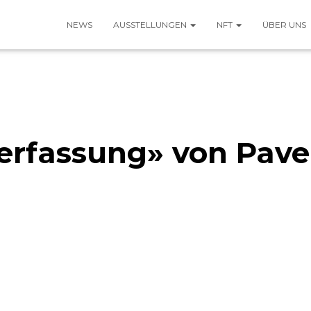
NEWS
AUSSTELLUNGEN
NFT
ÜBER UNS
erfassung» von Pave
Published by
kulturadmin
on
6. Mai 2021