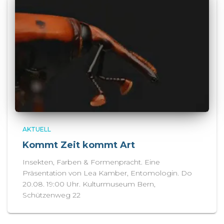
AKTUELL
Kommt Zeit kommt Art
Insekten, Farben & Formenpracht. Eine
Präsentation von Lea Kamber, Entomologin. Do
20.08. 19:00 Uhr. Kulturmuseum Bern,
Schützenweg 22