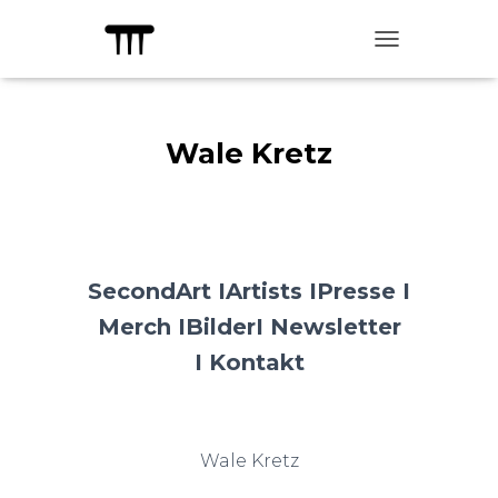
TOGGLE NAVIG
Wale Kretz
SecondArt I
Artists I
Presse I
Merch I
Bilder
I Newsletter
I
Kontakt
Wale Kretz