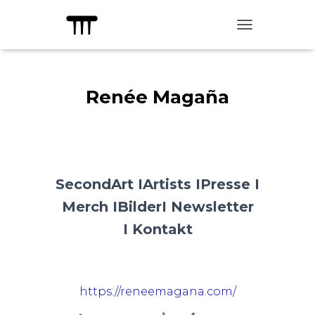
TOGGLE NAVIG
Renée Magaña
SecondArt I
Artists I
Presse I
Merch I
Bilder
I Newsletter
I
Kontakt
https://reneemagana.com/