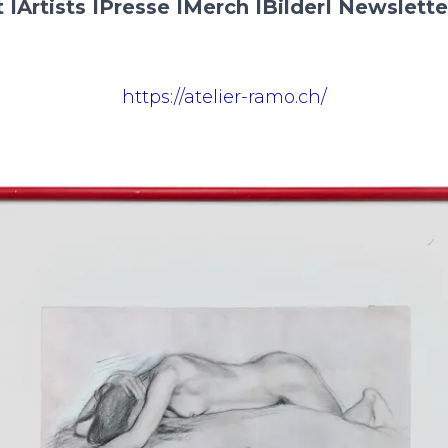
 I
Artists I
Presse I
Merch I
Bilder
I Newslette
https://atelier-ramo.ch/