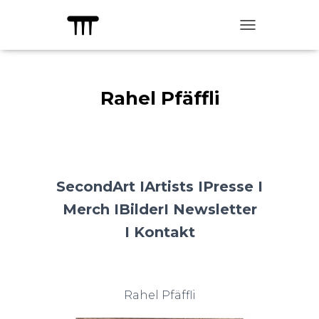
TOGGLE NAVIG
Rahel Pfäffli
SecondArt I
Artists I
Presse I
Merch I
Bilder
I Newsletter
I
Kontakt
Rahel Pfäffli