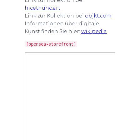
Link zur Kollektion bei
hicetnunc.art
Link zur Kollektion bei
objkt.c
om
Informationen über digitale
Kunst finden Sie hier:
wikipedia
[opensea-storefront]