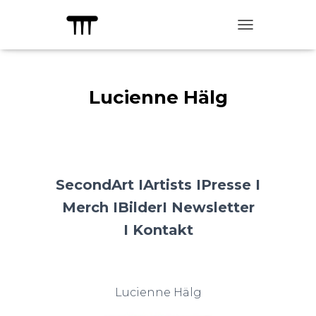
TOGGLE NAVIG
Lucienne Hälg
SecondArt I
Artists I
Presse I
Merch I
Bilder
I Newsletter
I
Kontakt
Lucienne Hälg