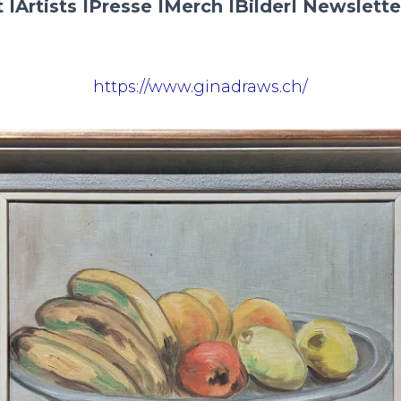
 I
Artists I
Presse I
Merch I
Bilder
I Newslette
https://www.ginadraws.ch/