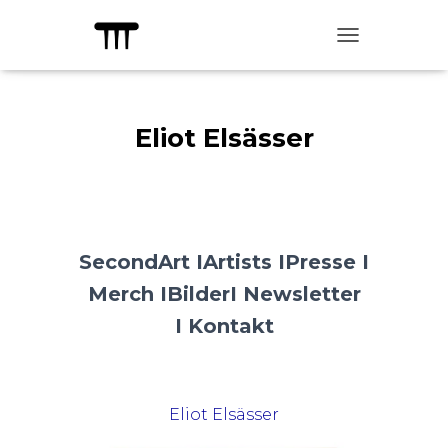
TOGGLE NAVIG
Eliot Elsässer
SecondArt I
Artists I
Presse I
Merch I
Bilder
I Newsletter
I
Kontakt
Eliot Elsässer