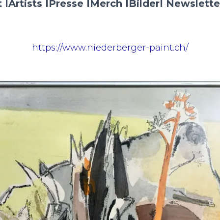
 I
Artists I
Presse I
Merch I
Bilder
I Newslette
https://www.niederberger-paint.ch/