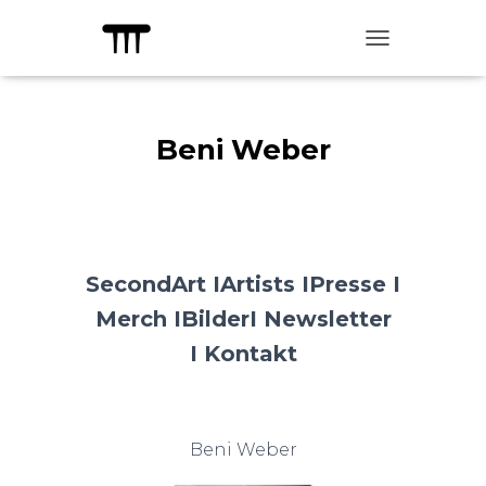
TOGGLE NAVIG
Beni Weber
SecondArt I
Artists I
Presse I
Merch I
Bilder
I Newsletter
I
Kontakt
Beni Weber