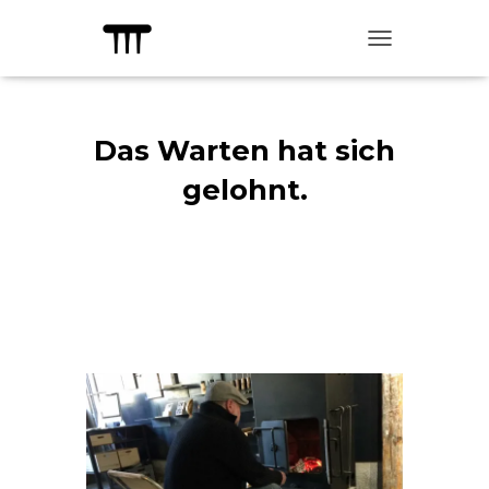
TOGGLE NAVIG
Das Warten hat sich
gelohnt.
Published by
kulturadmin
on
7.
Mai 2020